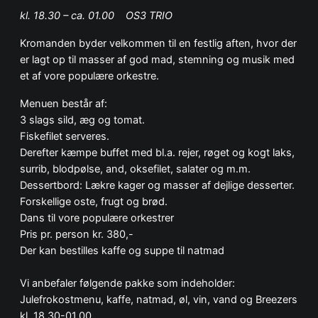
kl. 18.30 – ca. 01.00 OS3 TRIO
Kromanden byder velkommen til en festlig aften, hvor der
er lagt op til masser af god mad, stemning og musik med
et af vore populære orkestre.
Menuen består af:
3 slags sild, æg og tomat.
Fiskefilet serveres.
Derefter kæmpe buffet med bl.a. rejer, røget og kogt laks,
surrib, blodpølse, and, oksefilet, salater og m.m.
Dessertbord: Lækre kager og masser af dejlige desserter.
Forskellige oste, frugt og brød.
Dans til vore populære orkestrer
Pris pr. person kr. 380,-
Der kan bestilles kaffe og suppe til natmad
Vi anbefaler følgende pakke som indeholder:
Julefrokostmenu, kaffe, natmad, øl, vin, vand og Breezers
kl. 18.30-01.00