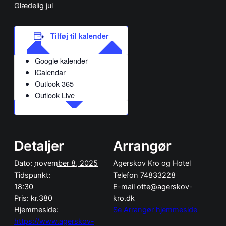
Glædelig jul
Tilføj til kalender
Google kalender
iCalendar
Outlook 365
Outlook Live
Detaljer
Arrangør
Dato:
november 8, 2025
Agerskov Kro og Hotel
Tidspunkt:
Telefon
74833228
18:30
E-mail
otte@agerskov-
Pris:
kr.380
kro.dk
Hjemmeside:
Se Arrangør hjemmeside
https://www.agerskov-